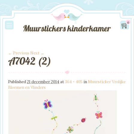
0
← Previous
Next →
A7042 (2)
Image navigation
Published
21 december 2014
at
364 × 405
in
Muursticker Vrolijke
Bloemen en Vlinders