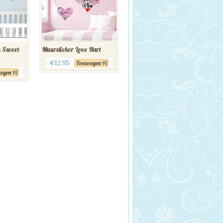
n Sweet
Muursticker Love Hart
€
12.95
Toevoegen
egen