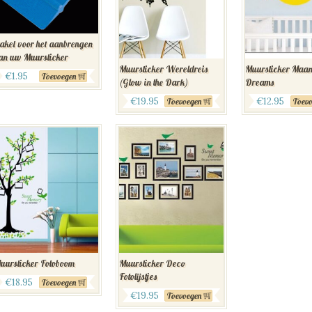
akel voor het aanbrengen
an uw Muursticker
Muursticker Wereldreis
Muursticker Maa
€
1.95
Toevoegen
(Glow in the Dark)
Dreams
€
19.95
€
12.95
Toevoegen
Toevo
uursticker Fotoboom
Muursticker Deco
Fotolijstjes
€
18.95
Toevoegen
€
19.95
Toevoegen