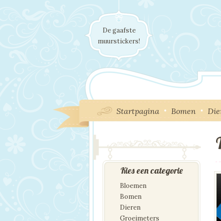
De gaafste
muurstickers!
Startpagina
Bomen
Die
Kies een categorie
Bloemen
Bomen
Dieren
Groeimeters