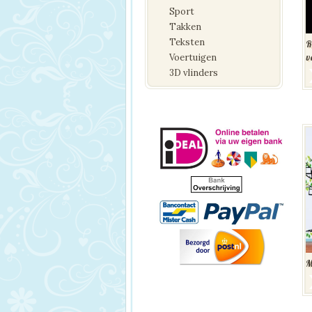
Sport
Takken
Teksten
R
Voertuigen
v
3D vlinders
M