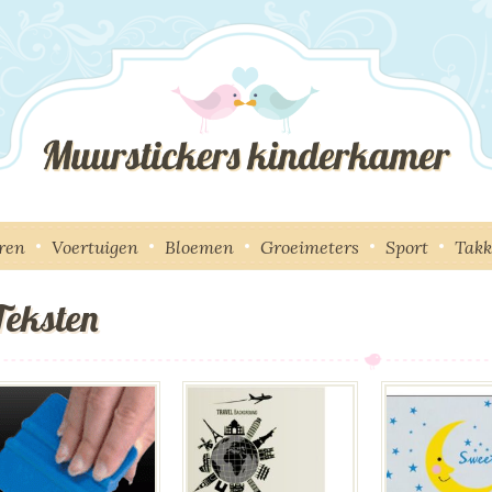
ren
Voertuigen
Bloemen
Groeimeters
Sport
Tak
Teksten