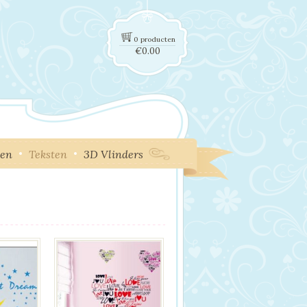
0 producten
€
0.00
ken
Teksten
3D Vlinders