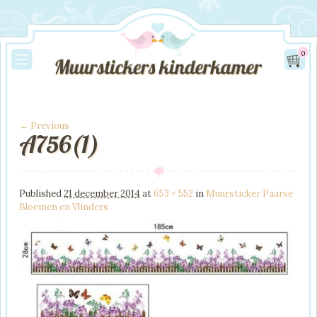
0
← Previous
A756(1)
Image navigation
Published
21 december 2014
at
653 × 552
in
Muursticker Paarse
Bloemen en Vlinders