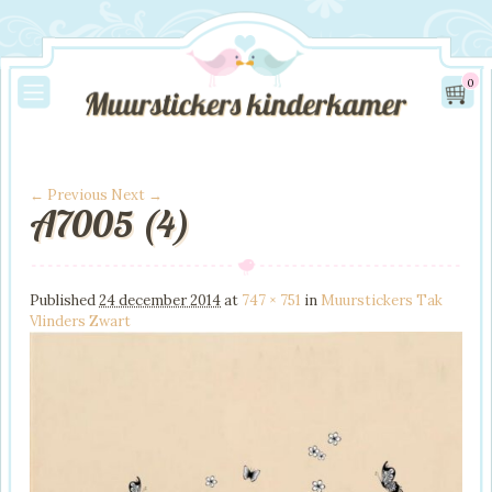
0
← Previous
Next →
A7005 (4)
Image navigation
Published
24 december 2014
at
747 × 751
in
Muurstickers Tak
Vlinders Zwart