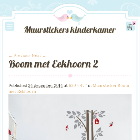
0
← Previous
Next →
Boom met Eekhoorn 2
Image navigation
Published
24 december 2014
at
620 × 477
in
Muursticker Boom
met Eekhoorn