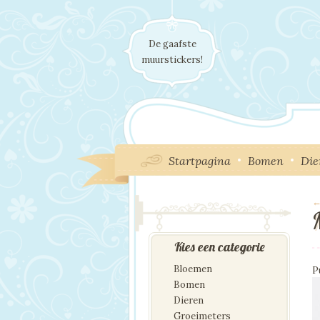
De gaafste
muurstickers!
Startpagina
Bomen
Die
←
I
Kies een categorie
Bloemen
P
Bomen
Dieren
Groeimeters