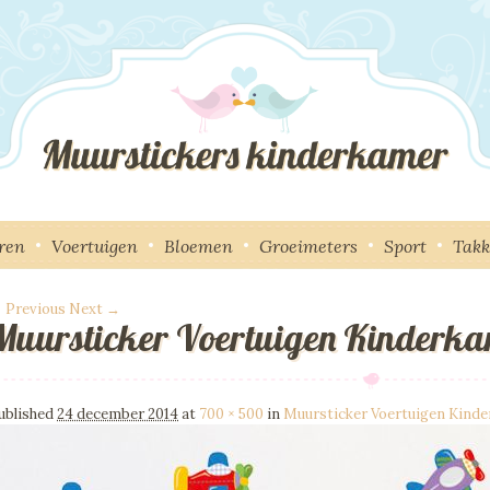
ren
Voertuigen
Bloemen
Groeimeters
Sport
Tak
 Previous
Next →
Muursticker Voertuigen Kinderka
mage navigation
ublished
24 december 2014
at
700 × 500
in
Muursticker Voertuigen Kind