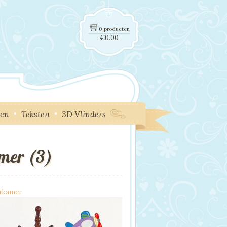
0 producten
€
0.00
ken
Teksten
3D Vlinders
mer (3)
erkamer