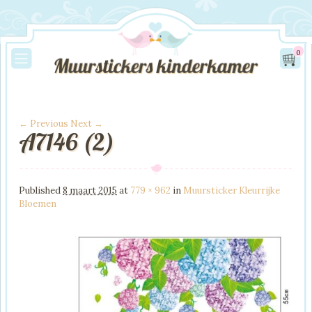
0
← Previous
Next →
A7146 (2)
Image navigation
Published
8 maart 2015
at
779 × 962
in
Muursticker Kleurrijke
Bloemen