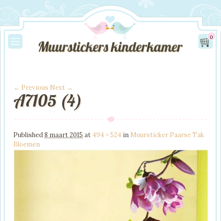
0
← Previous
Next →
A7105 (4)
Image navigation
Published
8 maart 2015
at
494 × 524
in
Muursticker Paarse Tak
Bloemen