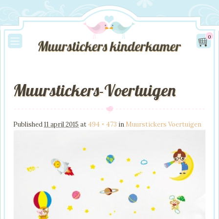
0
Muurstickers-Voertuigen
Image navigation
Published
11 april 2015
at
494 × 473
in
Muurstickers Voertuigen