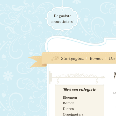
De gaafste
muurstickers!
Startpagina
Bomen
Die
I
Kies een categorie
P
Bloemen
Bomen
Dieren
Groeimeters