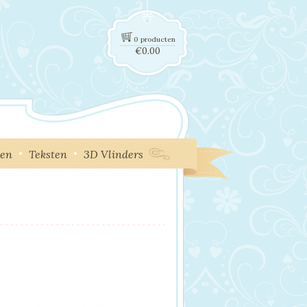
0 producten
€
0.00
ken
Teksten
3D Vlinders