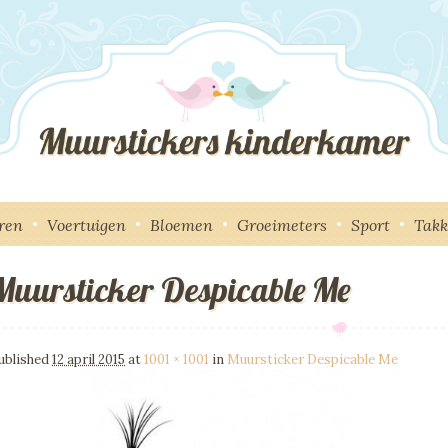
ren
Voertuigen
Bloemen
Groeimeters
Sport
Tak
Muursticker Despicable Me
mage navigation
ublished
12 april 2015
at
1001 × 1001
in
Muursticker Despicable Me