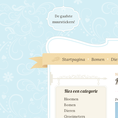
De gaafste
muurstickers!
Startpagina
Bomen
Die
N
I
Kies een categorie
Bloemen
P
Bomen
Dieren
Groeimeters