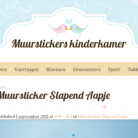
ren
Voertuigen
Bloemen
Groeimeters
Sport
Tak
ext →
Muursticker Slapend Aapje
mage navigation
ublished
1 september 2015
at
498 × 414
in
Muursticker Slapend Aapje