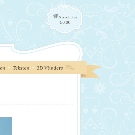
0 producten
€
0.00
ken
Teksten
3D Vlinders