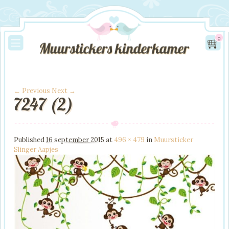
0
← Previous
Next →
7247 (2)
Image navigation
Published
16 september 2015
at
496 × 479
in
Muursticker
Slinger Aapjes