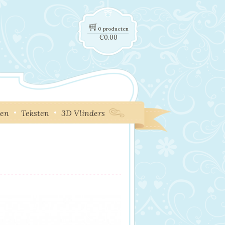
0 producten
€
0.00
ken
Teksten
3D Vlinders