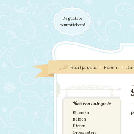
De gaafste
muurstickers!
Startpagina
Bomen
Die
←
I
Kies een categorie
Bloemen
P
Bomen
Dieren
Groeimeters