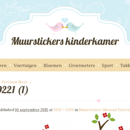
ren
Voertuigen
Bloemen
Groeimeters
Sport
Tak
 Previous
Next →
9221 (1)
mage navigation
ublished
16 september 2015
at
1920 × 1209
in
Muursticker Allemaal Dieren