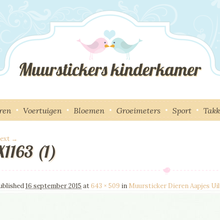
ren
Voertuigen
Bloemen
Groeimeters
Sport
Tak
ext →
X1163 (1)
mage navigation
ublished
16 september 2015
at
643 × 509
in
Muursticker Dieren Aapjes Uil