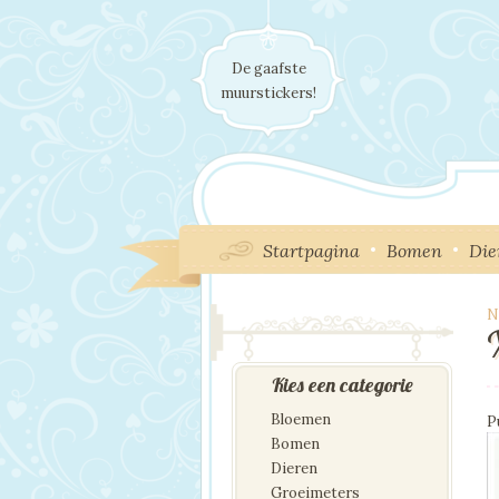
De gaafste
muurstickers!
Startpagina
Bomen
Die
N
I
Kies een categorie
Bloemen
P
Bomen
Dieren
Groeimeters