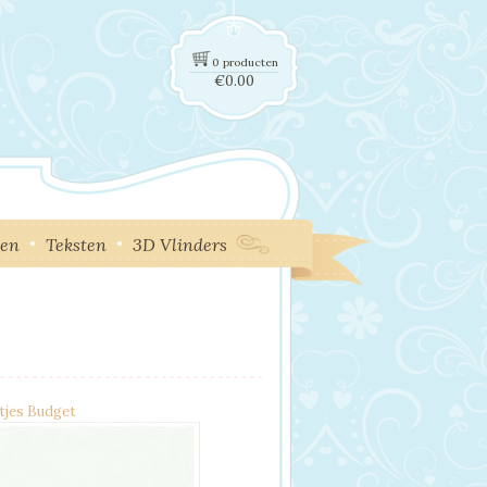
0 producten
€
0.00
ken
Teksten
3D Vlinders
tjes Budget