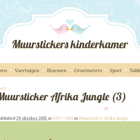
ren
Voertuigen
Bloemen
Groeimeters
Sport
Tak
ext →
Muursticker Afrika Jungle (3)
mage navigation
ublished
29 oktober 2015
at
1001 × 1001
in
Muursticker Afrika Jungle