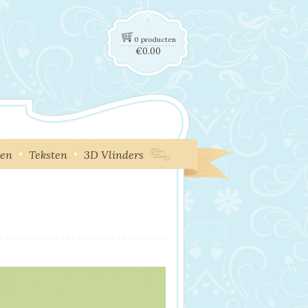
0 producten
€
0.00
ken
Teksten
3D Vlinders