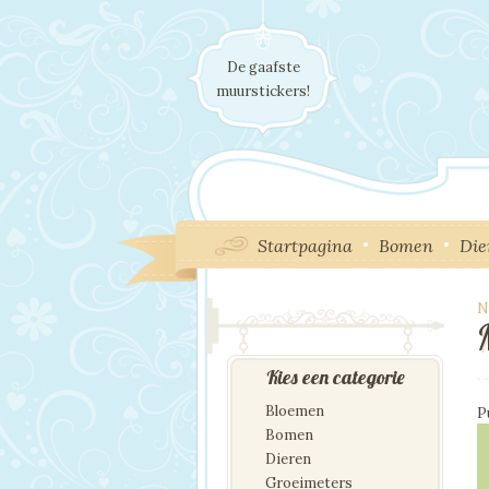
De gaafste
muurstickers!
Startpagina
Bomen
Die
N
I
Kies een categorie
Bloemen
P
Bomen
Dieren
Groeimeters