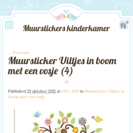
0
← Previous
Muursticker Uiltjes in boom
Image navigation
met een vosje (4)
Published
29 oktober 2015
at
536 × 600
in
Muursticker Uiltjes in
boom met een vosje