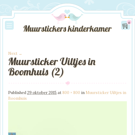
0
Next →
Muursticker Uiltjes in
Image navigation
Boomhuis (2)
Published
29 oktober 2015
at
800 × 800
in
Muursticker Uiltjes in
Boomhuis