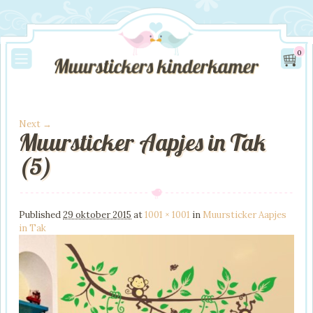
0
Next →
Muursticker Aapjes in Tak
Image navigation
(5)
Published
29 oktober 2015
at
1001 × 1001
in
Muursticker Aapjes
in Tak