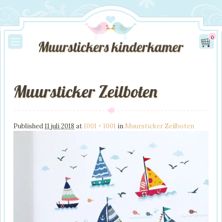
0
Muursticker Zeilboten
Image navigation
Published
11 juli 2018
at
1001 × 1001
in
Muursticker Zeilboten