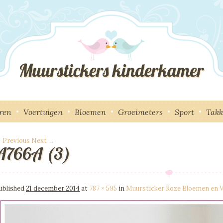
ren
Voertuigen
Bloemen
Groeimeters
Sport
Tak
 Previous
Next →
A766A (3)
mage navigation
ublished
21 december 2014
at
787 × 595
in
Muursticker Roze Bloemen en V