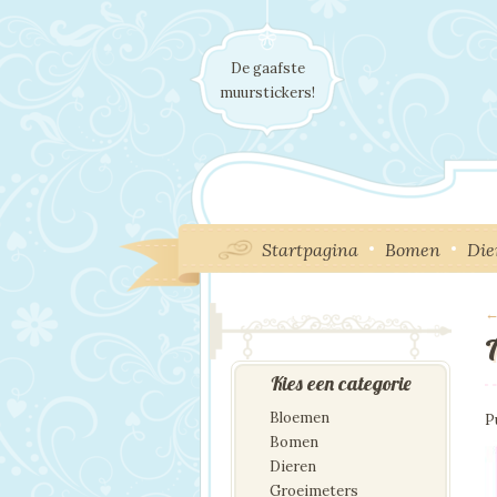
De gaafste
muurstickers!
Startpagina
Bomen
Die
←
I
Kies een categorie
Bloemen
P
Bomen
Dieren
Groeimeters