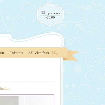
0 producten
€
0.00
ken
Teksten
3D Vlinders
linders