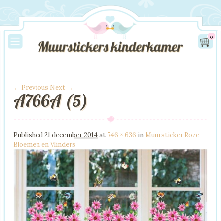
0
← Previous
Next →
A766A (5)
Image navigation
Published
21 december 2014
at
746 × 636
in
Muursticker Roze
Bloemen en Vlinders