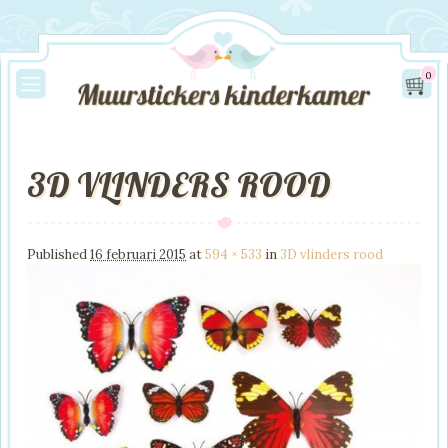
0
3D VLINDERS ROOD
Image navigation
Published
16 februari 2015
at
594 × 533
in
3D vlinders rood