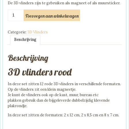
De 3D vlinders zijn te gebruiken als magneet of als muursticker.
€9.95.
€4.95.
3D
Toevoegen aan winkelwagen
vlinders
rood
aantal
Categorie:
3D Vlinders
Beschrijving
Beschrijving
3D vlinders rood
In deze set zitten 12 rode 3D vlinders in verschillende formaten.
Op de vlinders zit een klein magneetje.
Je kunt de vlinders ook op de kast, muur, bureau etc
plakken gebruik dan de bijgeleverde dubbelzijdig klevende
plakrondje.
In deze set zitten de formaten: 2 x 12 cm, 2 x 8,5 cm en 8 x 7 cm.