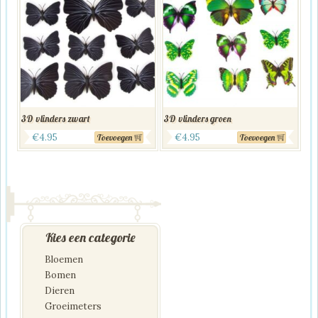
3D vlinders zwart
3D vlinders groen
Oorspronkelijke
Huidige
Oorspronkelijke
Huidige
€
4.95
€
4.95
Toevoegen
Toevoegen
prijs
prijs
prijs
prijs
was:
is:
was:
is:
€9.95.
€4.95.
€9.95.
€4.95.
Kies een categorie
Bloemen
Bomen
Dieren
Groeimeters