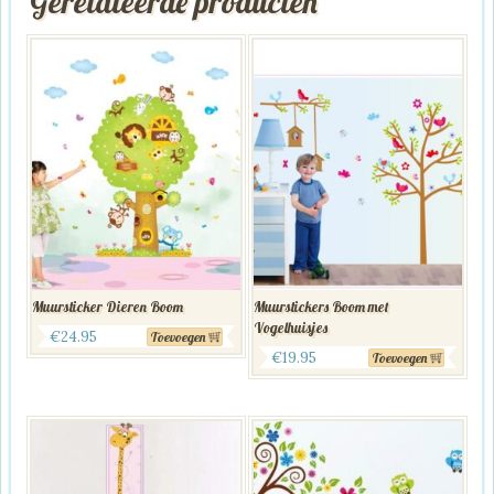
Gerelateerde producten
Muursticker Dieren Boom
Muurstickers Boom met
Vogelhuisjes
€
24.95
Toevoegen
€
19.95
Toevoegen