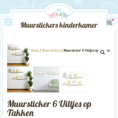
0
Home
/
Muurstickers
/ Muursticker 6 Uiltjes op Takken
Muursticker 6 Uiltjes op
Takken