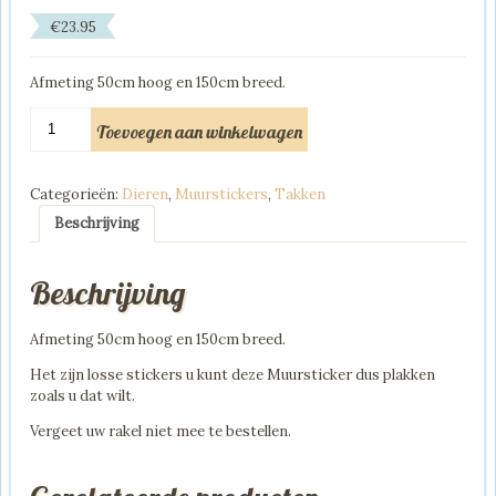
€
23.95
Afmeting 50cm hoog en 150cm breed.
Muursticker
Toevoegen aan winkelwagen
6
Uiltjes
op
Categorieën:
Dieren
,
Muurstickers
,
Takken
Takken
aantal
Beschrijving
Beschrijving
Afmeting 50cm hoog en 150cm breed.
Het zijn losse stickers u kunt deze Muursticker dus plakken
zoals u dat wilt.
Vergeet uw rakel niet mee te bestellen.