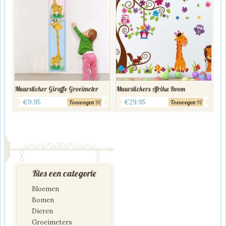
Muursticker Giraffe Groeimeter
Muurstickers Afrika Boom
€
9.95
€
29.95
Toevoegen
Toevoegen
Kies een categorie
Bloemen
Bomen
Dieren
Groeimeters