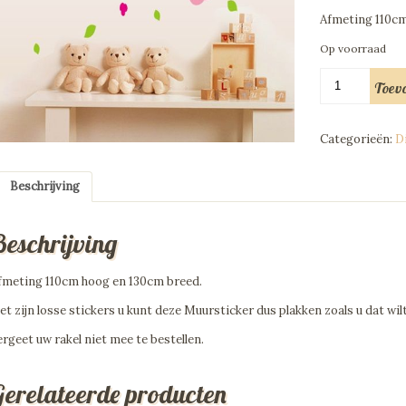
Afmeting 110cm
Op voorraad
Muursticker
Toev
Aapjes
in
Jungle
Categorieën:
D
aantal
Beschrijving
Beschrijving
fmeting 110cm hoog en 130cm breed.
et zijn losse stickers u kunt deze Muursticker dus plakken zoals u dat wilt
ergeet uw rakel niet mee te bestellen.
Gerelateerde producten