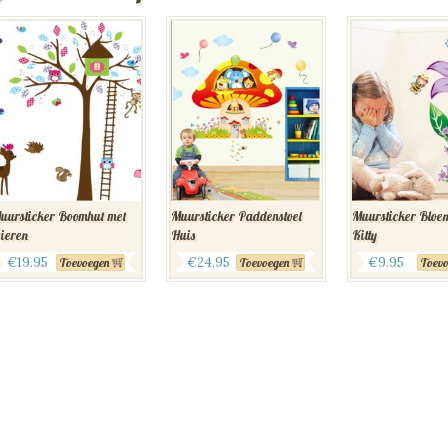
uursticker Boomhut met
Muursticker Paddenstoel
Muursticker Bloem
ieren
Huis
Kitty
€
19.95
€
24.95
€
9.95
Toevoegen
Toevoegen
Toevo