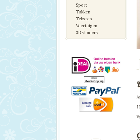
Sport
Takken
Teksten
Voertuigen
3D vlinders
A
H
V