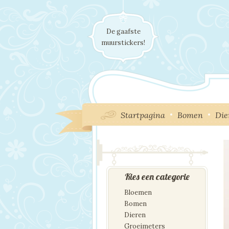
De gaafste
muurstickers!
Startpagina
Bomen
Die
Kies een categorie
Bloemen
Bomen
Dieren
Groeimeters