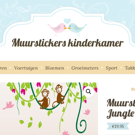
ren
Voertuigen
Bloemen
Groeimeters
Sport
Tak
H
Muurst
Jungle
€
19.95