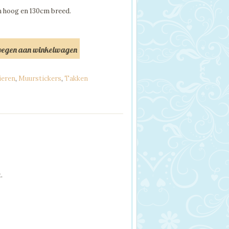
 hoog en 130cm breed.
oegen aan winkelwagen
ieren
,
Muurstickers
,
Takken
.