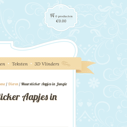
0 producten
€
0.00
ken
Teksten
3D Vlinders
ome
/
Dieren
/ Muursticker Aapjes in Jungle
icker Aapjes in