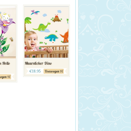
 Hello
Muursticker Dino
€
18.95
Toevoegen
egen