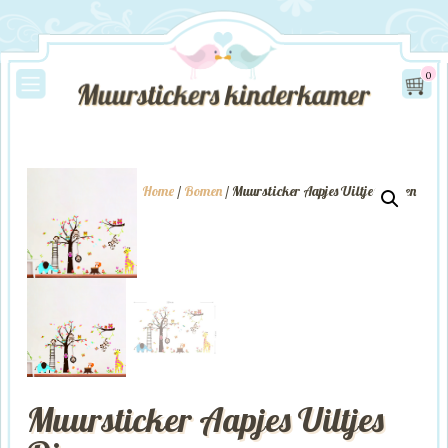
0
Home
/
Bomen
/ Muursticker Aapjes Uiltjes Dieren
Muursticker Aapjes Uiltjes