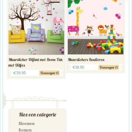
Muursticker Olifant met Boom Tak
Muurstickers Bosdieren
met Uiltjes
€
18.95
Toevoegen
€
39.95
Toevoegen
Kies een categorie
Bloemen
Bomen