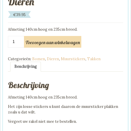
Dieren
€
39.95
Afmeting 140cm hoog en 235cm breed.
Muursticker
Toevoegen aan winkelwagen
Aapjes
Uiltjes
Dieren
Categorieën:
Bomen
,
Dieren
,
Muurstickers
,
Takken
aantal
Beschrijving
Beschrijving
Afmeting 140cm hoog en 235cm breed.
Het zijn losse stickers u kunt daarom de muursticker plakken
zoals u dat wilt.
Vergeet uw rakel niet mee te bestellen.