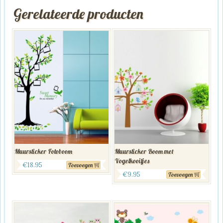
Gerelateerde producten
Muursticker Fotoboom
Muursticker Boom met
Vogelkooitjes
€
18.95
Toevoegen
€
9.95
Toevoegen