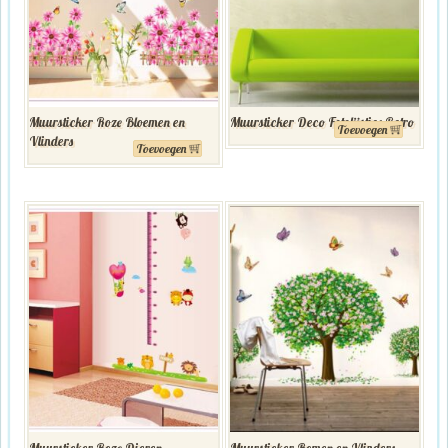
Muursticker Roze Bloemen en
Muursticker Deco Fotolijstjes Retro
Toevoegen
Vlinders
Toevoegen
Muursticker Roze Dieren
Muursticker Bomen en Vlinders