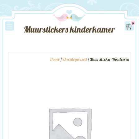
0
Home
/
Uncategorized
/ Muursticker Bosdieren