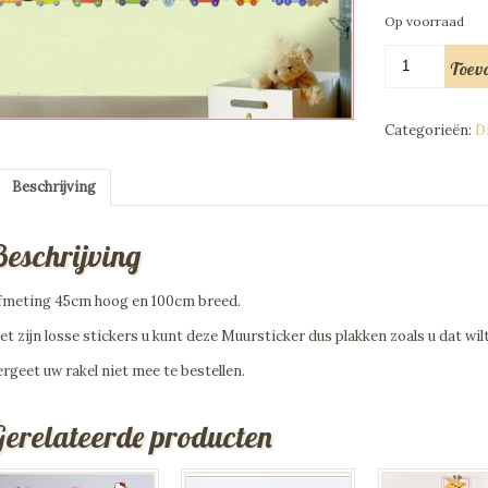
Op voorraad
Muursticker
Toev
Dieren
Trein
aantal
Categorieën:
D
Beschrijving
Beschrijving
fmeting 45cm hoog en 100cm breed.
et zijn losse stickers u kunt deze Muursticker dus plakken zoals u dat wilt
ergeet uw rakel niet mee te bestellen.
Gerelateerde producten