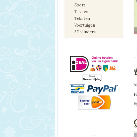
Sport
Takken
Teksten
Voertuigen
3D vlinders
A
H
V