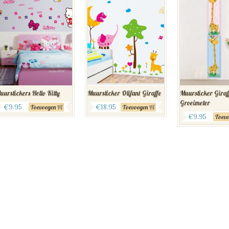
uurstickers Hello Kitty
Muursticker Olifant Giraffe
Muursticker Giraf
Groeimeter
€
9.95
€
18.95
Toevoegen
Toevoegen
€
9.95
Toevo