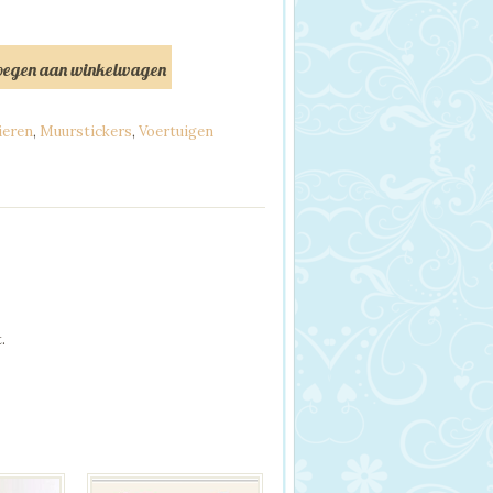
oegen aan winkelwagen
ieren
,
Muurstickers
,
Voertuigen
.