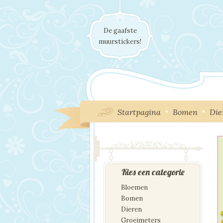
De gaafste
muurstickers!
Startpagina
Bomen
Die
Kies een categorie
Bloemen
Bomen
Dieren
Groeimeters