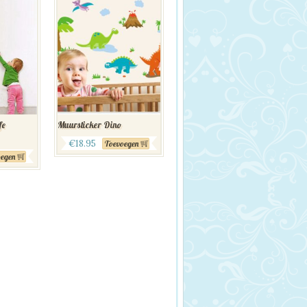
fe
Muursticker Dino
€
18.95
Toevoegen
egen