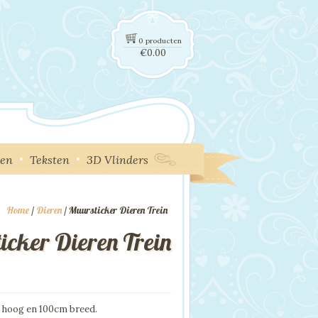
0 producten
€
0.00
ken
Teksten
3D Vlinders
Home
/
Dieren
/ Muursticker Dieren Trein
icker Dieren Trein
 hoog en 100cm breed.