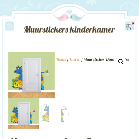
0
Home
/
Dieren
/ Muursticker Dino Familie