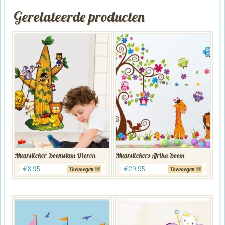
Gerelateerde producten
Muursticker Boomstam Dieren
Muurstickers Afrika Boom
€
8.95
€
29.95
Toevoegen
Toevoegen