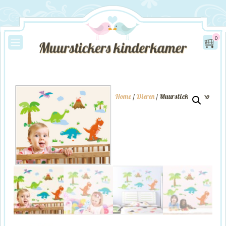
0
Home
/
Dieren
/ Muursticker Dino