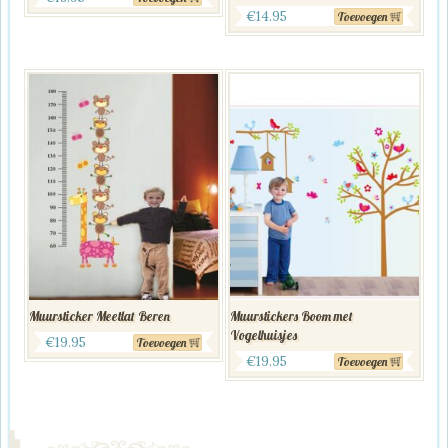
€
14.95
Toevoegen
Muursticker Meetlat Beren
Muurstickers Boom met
Vogelhuisjes
€
19.95
Toevoegen
€
19.95
Toevoegen