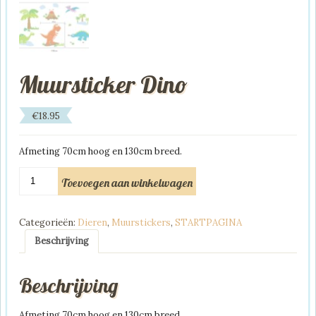
Muursticker Dino
€
18.95
Afmeting 70cm hoog en 130cm breed.
Muursticker
Toevoegen aan winkelwagen
Dino
aantal
Categorieën:
Dieren
,
Muurstickers
,
STARTPAGINA
Beschrijving
Beschrijving
Afmeting 70cm hoog en 130cm breed.