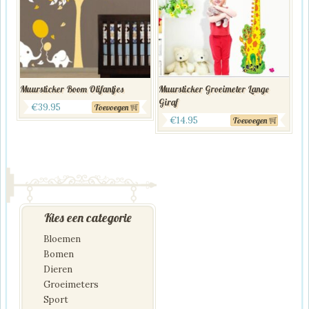
Muursticker Boom Olifantjes
Muursticker Groeimeter Lange
Giraf
€
39.95
Toevoegen
€
14.95
Toevoegen
Kies een categorie
Bloemen
Bomen
Dieren
Groeimeters
Sport