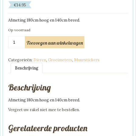
€
14.95
Afmeting 180cm hoog en 140cm breed.
Op voorraad
Muursticker
Toevoegen aan winkelwagen
Groeimeter
Giraf
Dieren
Categorieën:
Dieren
,
Groeimeters
,
Muurstickers
aantal
Beschrijving
Beschrijving
Afmeting 180cm hoog en 140cm breed.
Vergeet uw rakel niet mee te bestellen.
Gerelateerde producten