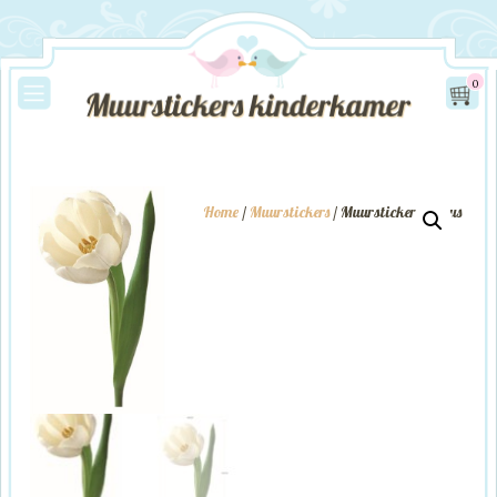
0
Home
/
Muurstickers
/ Muursticker Krokus