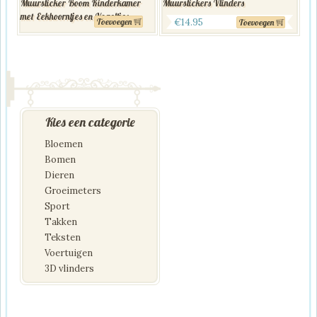
Muursticker Boom Kinderkamer
Muurstickers Vlinders
met Eekhoorntjes en Vogeltjes
Toevoegen
€
14.95
Toevoegen
Kies een categorie
Bloemen
Bomen
Dieren
Groeimeters
Sport
Takken
Teksten
Voertuigen
3D vlinders