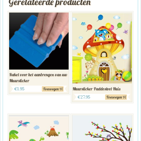
Gerelateerde producten
Rakel voor het aanbrengen van uw
Muursticker
Muursticker Paddestoel Huis
€
1.95
Toevoegen
€
27.95
Toevoegen