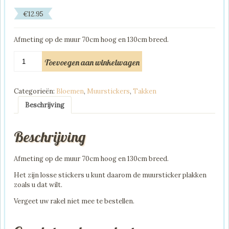
€
12.95
Afmeting op de muur 70cm hoog en 130cm breed.
Muursticker
Toevoegen aan winkelwagen
Roze
Tak
Bloemen
Categorieën:
Bloemen
,
Muurstickers
,
Takken
aantal
Beschrijving
Beschrijving
Afmeting op de muur 70cm hoog en 130cm breed.
Het zijn losse stickers u kunt daarom de muursticker plakken
zoals u dat wilt.
Vergeet uw rakel niet mee te bestellen.