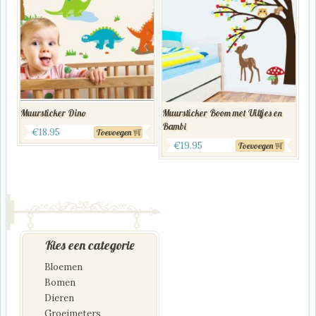
Muursticker Dino
Muursticker Boom met Uiltjes en
Bambi
€
18.95
Toevoegen
€
19.95
Toevoegen
Kies een categorie
Bloemen
Bomen
Dieren
Groeimeters