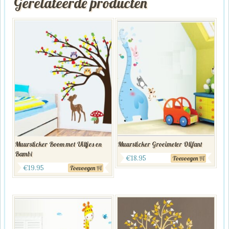
Gerelateerde producten
Muursticker Boom met Uiltjes en
Muursticker Groeimeter Olifant
Bambi
€
18.95
Toevoegen
€
19.95
Toevoegen