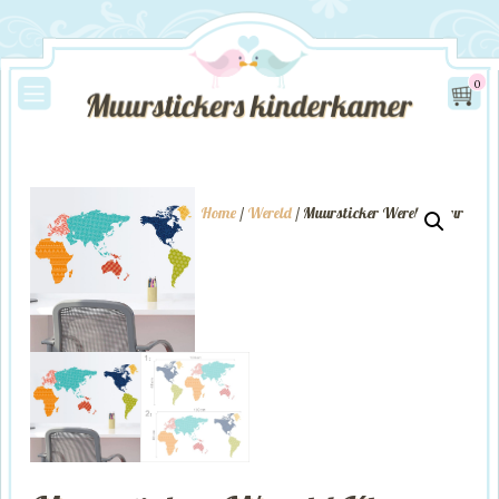
0
Home
/
Wereld
/ Muursticker Wereld Kleur