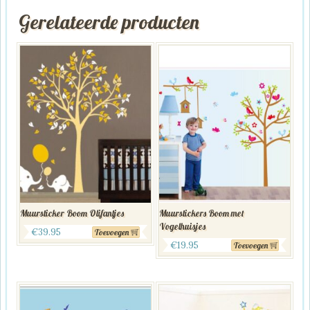
Gerelateerde producten
Muursticker Boom Olifantjes
Muurstickers Boom met
Vogelhuisjes
€
39.95
Toevoegen
€
19.95
Toevoegen