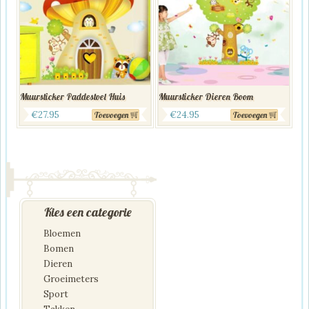
Muursticker Paddestoel Huis
Muursticker Dieren Boom
€
27.95
€
24.95
Toevoegen
Toevoegen
Kies een categorie
Bloemen
Bomen
Dieren
Groeimeters
Sport