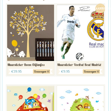
AANBIEDI
Muursticker Boom Olifantjes
Muursticker Voetbal Real Madrid
Oorspronkelijke
Huidige
€
39.95
€
9.95
Toevoegen
Toevoegen
prijs
prijs
was:
is:
€19.95.
€9.95.