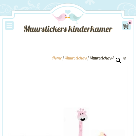
0
Home
/
Muurstickers
/ Muurstickers 4 Dieren