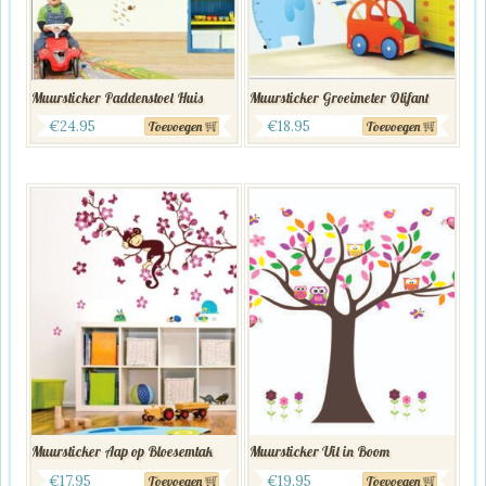
Muursticker Paddenstoel Huis
Muursticker Groeimeter Olifant
€
24.95
€
18.95
Toevoegen
Toevoegen
Muursticker Aap op Bloesemtak
Muursticker Uil in Boom
€
17.95
€
19.95
Toevoegen
Toevoegen