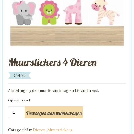
Muurstickers 4 Dieren
€
14.95
Afmeting op de muur 60cm hoog en 130cm breed.
Op voorraad
Muurstickers
Toevoegen aan winkelwagen
4
Dieren
aantal
Categorieën:
Dieren
,
Muurstickers