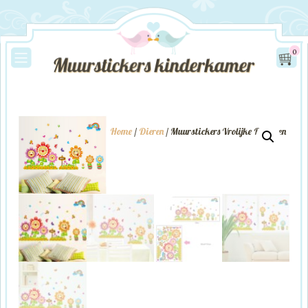
0
Home
/
Dieren
/ Muurstickers Vrolijke Bloemen