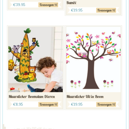
Bambi
€
39.95
Toevoegen
€
19.95
Toevoegen
Muursticker Boomstam Dieren
Muursticker Uil in Boom
€
8.95
€
19.95
Toevoegen
Toevoegen