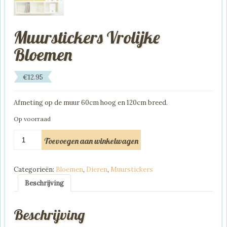
Muurstickers Vrolijke
Bloemen
€
12.95
Afmeting op de muur 60cm hoog en 120cm breed.
Op voorraad
Muurstickers
Toevoegen aan winkelwagen
Vrolijke
Bloemen
aantal
Categorieën:
Bloemen
,
Dieren
,
Muurstickers
Beschrijving
Beschrijving