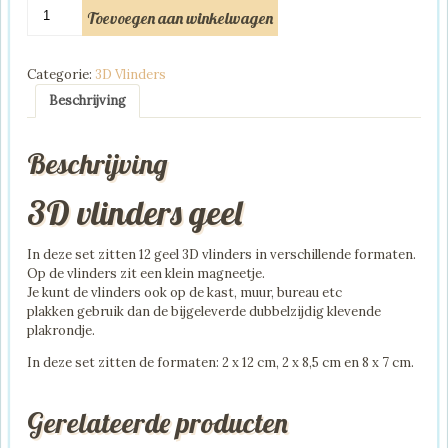
3D
Toevoegen aan winkelwagen
vlinders
geel
aantal
Categorie:
3D Vlinders
Beschrijving
Beschrijving
3D vlinders geel
In deze set zitten 12 geel 3D vlinders in verschillende formaten.
Op de vlinders zit een klein magneetje.
Je kunt de vlinders ook op de kast, muur, bureau etc
plakken gebruik dan de bijgeleverde dubbelzijdig klevende
plakrondje.
In deze set zitten de formaten: 2 x 12 cm, 2 x 8,5 cm en 8 x 7 cm.
Gerelateerde producten