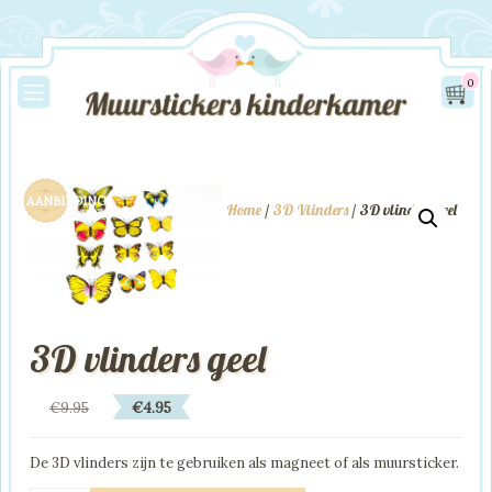
0
AANBIEDING!
Home
/
3D Vlinders
/ 3D vlinders geel
3D vlinders geel
Oorspronkelijke
Huidige
€
9.95
€
4.95
prijs
prijs
was:
is:
De 3D vlinders zijn te gebruiken als magneet of als muursticker.
€9.95.
€4.95.