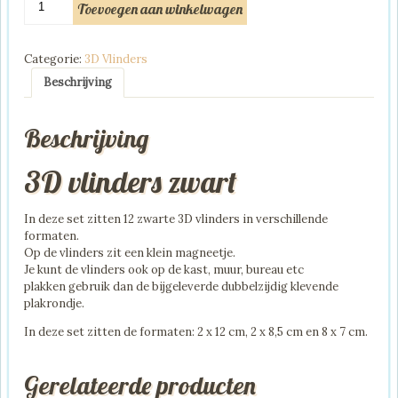
Toevoegen aan winkelwagen
vlinders
zwart
aantal
Categorie:
3D Vlinders
Beschrijving
Beschrijving
3D vlinders zwart
In deze set zitten 12 zwarte 3D vlinders in verschillende
formaten.
Op de vlinders zit een klein magneetje.
Je kunt de vlinders ook op de kast, muur, bureau etc
plakken gebruik dan de bijgeleverde dubbelzijdig klevende
plakrondje.
In deze set zitten de formaten: 2 x 12 cm, 2 x 8,5 cm en 8 x 7 cm.
Gerelateerde producten