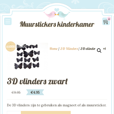
0
AANBIEDING!
Home
/
3D Vlinders
/ 3D vlinders zwart
3D vlinders zwart
Oorspronkelijke
Huidige
€
9.95
€
4.95
prijs
prijs
was:
is:
De 3D vlinders zijn te gebruiken als magneet of als muursticker.
€9.95.
€4.95.
3D