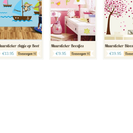
uursticker Aapje op Boot
Muursticker Beestjes
Muursticker Bloe
€
13.95
€
9.95
€
19.95
Toevoegen
Toevoegen
Toevo