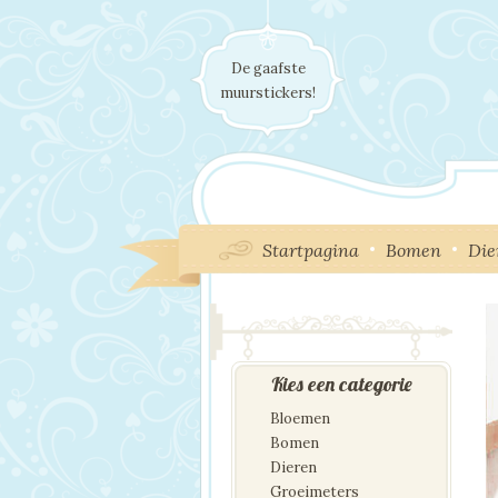
De gaafste
muurstickers!
Startpagina
Bomen
Die
Kies een categorie
Bloemen
Bomen
Dieren
Groeimeters