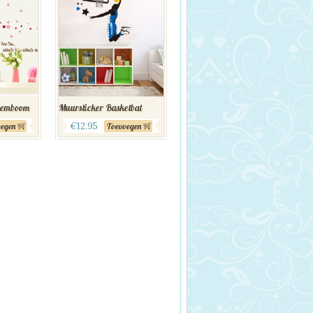
semboom
Muursticker Basketbal
€
12.95
egen
Toevoegen