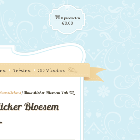
0 producten
€
0.00
ken
Teksten
3D Vlinders
uurstickers
/ Muursticker Bloesem Tak XL
icker Bloesem