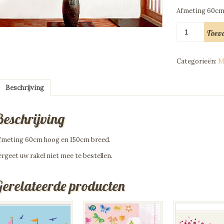
Afmeting 60cm
Muursticker
Toev
Bloesem
Tak
XL
Categorieën:
M
aantal
Beschrijving
Beschrijving
fmeting 60cm hoog en 150cm breed.
ergeet uw rakel niet mee te bestellen.
Gerelateerde producten