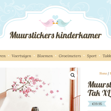
ren
Voertuigen
Bloemen
Groeimeters
Sport
Tak
Home
/
M
Muurst
Tak XL
€
19.95