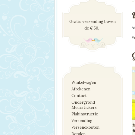
Gratis verzending boven
A
de € 50,-
V
Winkelwagen
Afrekenen
Contact
Ondergrond
Muurstickers
Plakinstructie
Verzending
M
Verzendkosten
H
Betalen