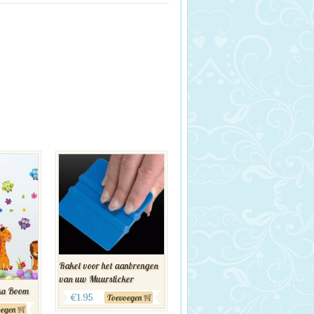
Rakel voor het aanbrengen
van uw Muursticker
ika Boom
€
1.95
Toevoegen
egen