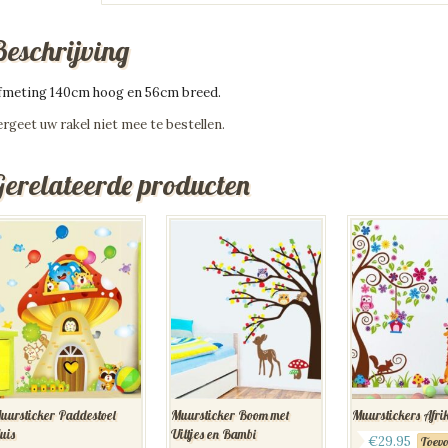
Beschrijving
fmeting 140cm hoog en 56cm breed.
ergeet uw rakel niet mee te bestellen.
Gerelateerde producten
uursticker Paddestoel
Muursticker Boom met
Muurstickers Afr
uis
Uiltjes en Bambi
€
29.95
Toevo