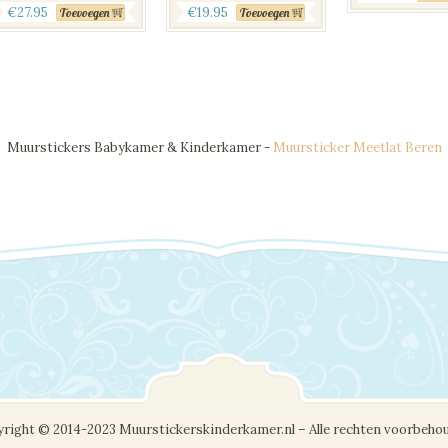
€
27.95
€
19.95
Toevoegen
Toevoegen
Muurstickers Babykamer & Kinderkamer -
Muursticker Meetlat Beren
right © 2014-2023 Muurstickerskinderkamer.nl – Alle rechten voorbeho