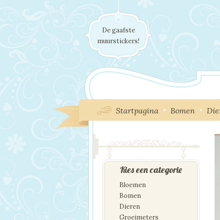
De gaafste
muurstickers!
Startpagina
Bomen
Die
Kies een categorie
Bloemen
Bomen
Dieren
Groeimeters