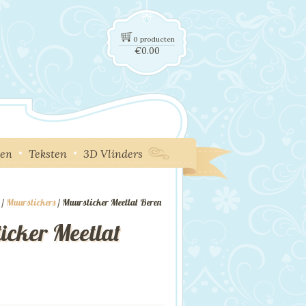
0 producten
€
0.00
ken
Teksten
3D Vlinders
/
Muurstickers
/ Muursticker Meetlat Beren
icker Meetlat