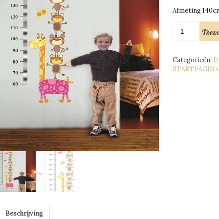
Afmeting 140c
Muursticker
Toev
Meetlat
Beren
aantal
Categorieën:
D
STARTPAGINA
Beschrijving