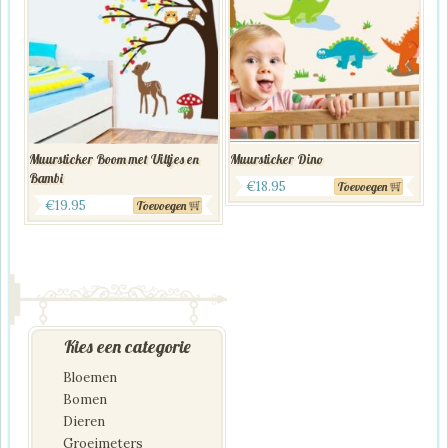
Muursticker Boom met Uiltjes en
Muursticker Dino
Bambi
€
18.95
Toevoegen
€
19.95
Toevoegen
Kies een categorie
Bloemen
Bomen
Dieren
Groeimeters